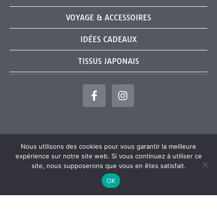
VOYAGE & ACCESSOIRES
IDÉES CADEAUX
TISSUS JAPONAIS
Nous utilisons des cookies pour vous garantir la meilleure
expérience sur notre site web. Si vous continuez à utiliser ce
site, nous supposerons que vous en êtes satisfait.
© Tous droits réservés - Aurélie Bélurier - EI - 32 rue de Lille -
59223 RONCQ TVA non applicable (art 296B du CGI) - SIRET : 911 849
OK
743 000 16 - APE : 1392 Z
Création
ITPICT Communication