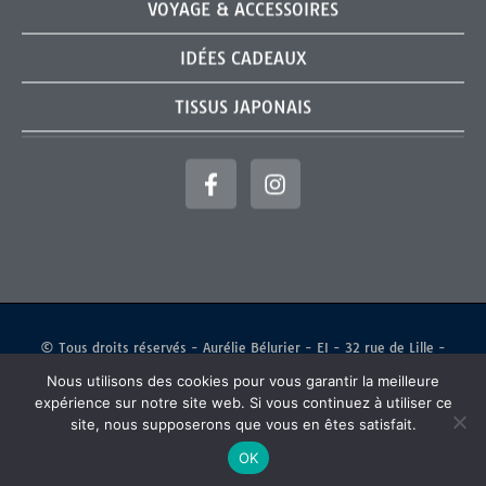
VOYAGE & ACCESSOIRES
IDÉES CADEAUX
TISSUS JAPONAIS
© Tous droits réservés - Aurélie Bélurier - EI - 32 rue de Lille -
59223 RONCQ TVA non applicable (art 296B du CGI) - SIRET : 911 849
743 000 16 - APE : 1392 Z
Nous utilisons des cookies pour vous garantir la meilleure
expérience sur notre site web. Si vous continuez à utiliser ce
Création
ITPICT Communication
site, nous supposerons que vous en êtes satisfait.
OK