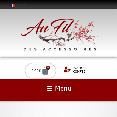
Français
▼
VOTRE
0
0,00
€
COMPTE
Menu