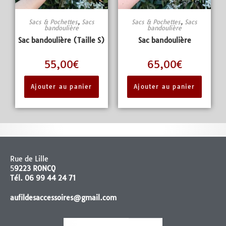
Sacs & Pochettes
,
Sacs
Sacs & Pochettes
,
Sacs
bandoulière
bandoulière
Sac bandoulière (Taille S)
Sac bandoulière
55,00
€
65,00
€
Ajouter au panier
Ajouter au panier
Rue de Lille
5
9223 RONCQ
Tél. 06 99 44 24 71
aufildesaccessoires@gmail.com