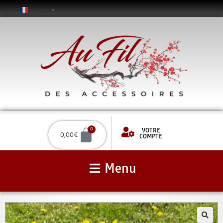
Français
▼
VOTRE
0
0,00
€
COMPTE
Menu